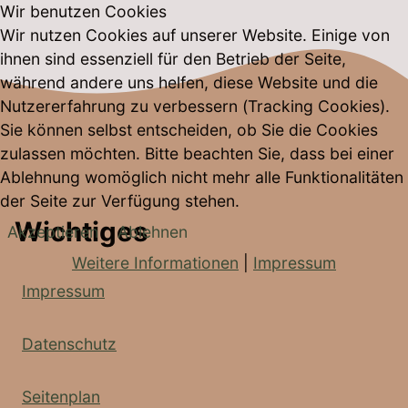
Wir benutzen Cookies
Wir nutzen Cookies auf unserer Website. Einige von
ihnen sind essenziell für den Betrieb der Seite,
während andere uns helfen, diese Website und die
Nutzererfahrung zu verbessern (Tracking Cookies).
Sie können selbst entscheiden, ob Sie die Cookies
zulassen möchten. Bitte beachten Sie, dass bei einer
Ablehnung womöglich nicht mehr alle Funktionalitäten
der Seite zur Verfügung stehen.
Wichtiges
Akzeptieren
Ablehnen
Weitere Informationen
|
Impressum
Impressum
Datenschutz
Seitenplan