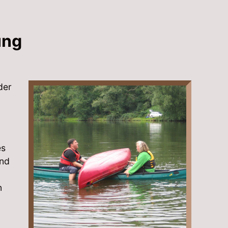
ung
der
es
und
n