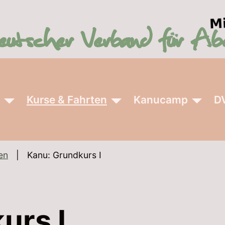
r
Kurse & Fahrten
Kanucamp
D
en
Kanu: Grundkurs I
urs I