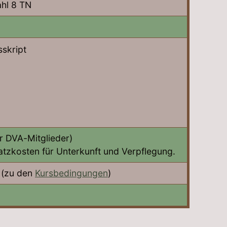
hl 8 TN
skript
r DVA-Mitglieder)
atzkosten für Unterkunft und Verpflegung.
(zu den
Kursbedingungen
)