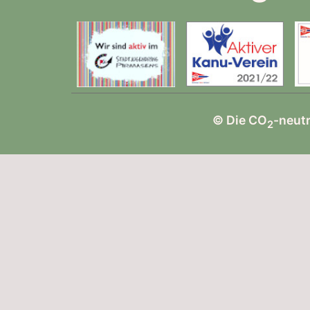
© Die CO
-neut
2