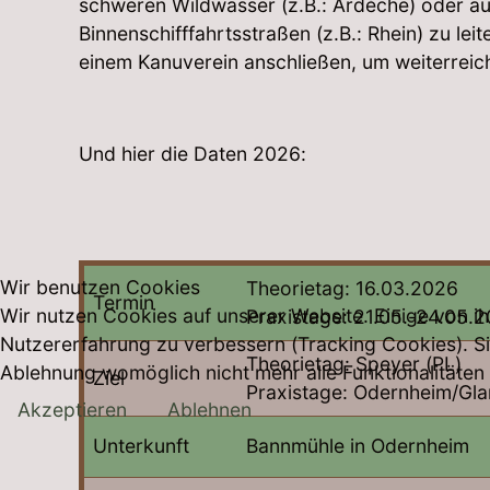
schweren Wildwasser (z.B.: Ardèche) oder a
Binnenschifffahrtsstraßen (z.B.: Rhein) zu le
einem Kanuverein anschließen, um weiterreic
Und hier die Daten 2026:
Wir benutzen Cookies
Theorietag: 16.03.2026
Termin
Wir nutzen Cookies auf unserer Website. Einige von ih
Praxistage: 21.05.-24.05.
Nutzererfahrung zu verbessern (Tracking Cookies). Si
Theorietag: Speyer (PL)
Ablehnung womöglich nicht mehr alle Funktionalitäten
Ziel
Praxistage: Odernheim/Gla
Akzeptieren
Ablehnen
Unterkunft
Bannmühle in Odernheim