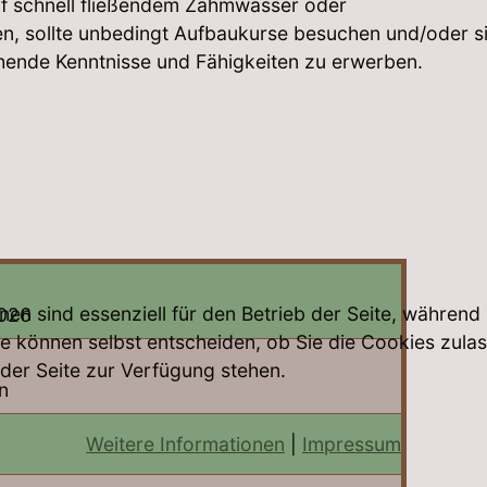
uf schnell fließendem Zahmwasser oder
iten, sollte unbedingt Aufbaukurse besuchen und/oder s
hende Kenntnisse und Fähigkeiten zu erwerben.
nen sind essenziell für den Betrieb der Seite, während
2026
e können selbst entscheiden, ob Sie die Cookies zulas
 der Seite zur Verfügung stehen.
n
Weitere Informationen
|
Impressum