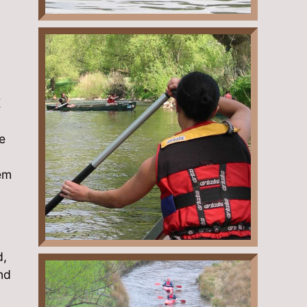
E
e
dem
d,
nd