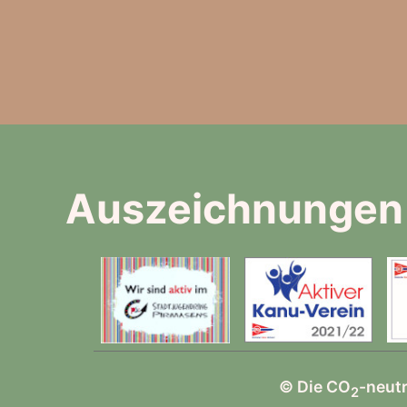
Auszeichnungen
© Die CO
-neut
2