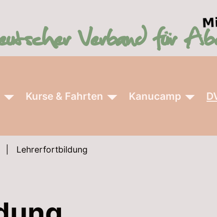
r
Kurse & Fahrten
Kanucamp
D
Lehrerfortbildung
ldung