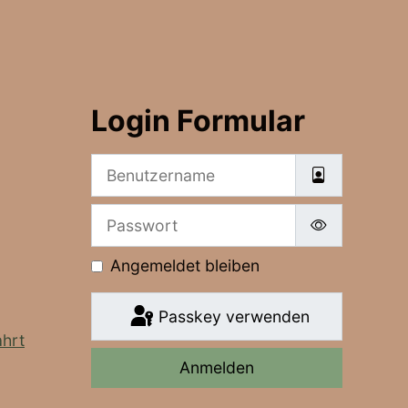
Login Formular
Benutzername
Passwort
Passwort a
Angemeldet bleiben
Passkey verwenden
hrt
Anmelden