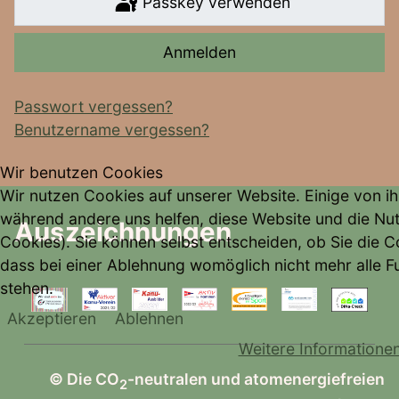
Passkey verwenden
Anmelden
Passwort vergessen?
Benutzername vergessen?
Wir benutzen Cookies
Wir nutzen Cookies auf unserer Website. Einige von ihn
während andere uns helfen, diese Website und die Nu
Auszeichnungen
Cookies). Sie können selbst entscheiden, ob Sie die C
dass bei einer Ablehnung womöglich nicht mehr alle Fu
stehen.
Akzeptieren
Ablehnen
Weitere Informatione
© Die CO
-neutralen und atomenergiefreien
2