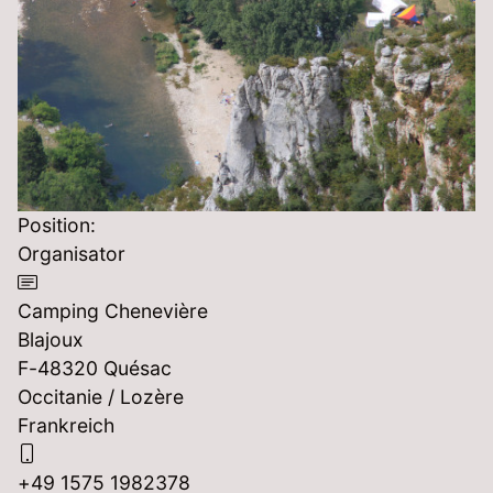
Position:
Organisator
Adresse:
Camping Chenevière
Blajoux
F-48320 Quésac
Occitanie / Lozère
Frankreich
Mobil:
+49 1575 1982378